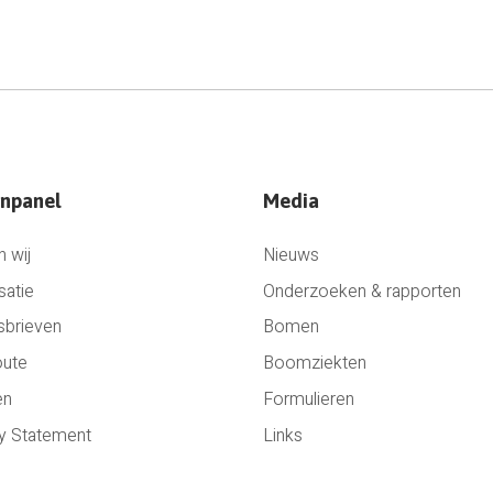
npanel
Media
n wij
Nieuws
satie
Onderzoeken & rapporten
sbrieven
Bomen
oute
Boomziekten
en
Formulieren
y Statement
Links