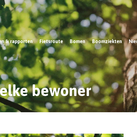
n & rapporten
Fietsroute
Bomen
Boomziekten
Nie
 elke bewoner