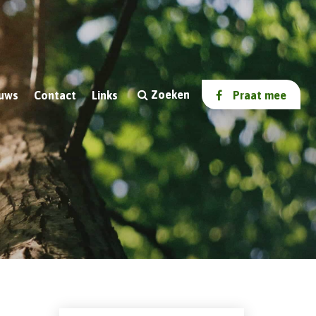
Zoeken
uws
Contact
Links
Praat mee