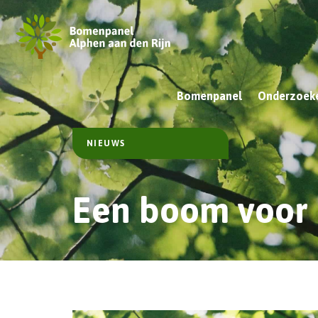
Bomenpanel
Onderzoeke
NIEUWS
Een boom voor