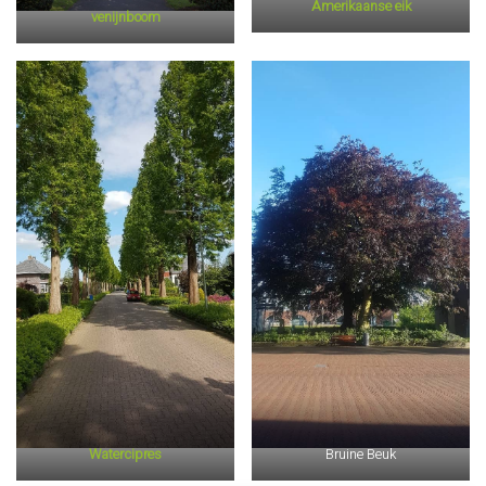
Amerikaanse eik
venijnboom
Watercipres
Bruine Beuk