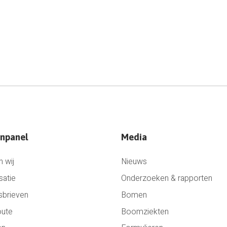
npanel
Media
n wij
Nieuws
satie
Onderzoeken & rapporten
sbrieven
Bomen
oute
Boomziekten