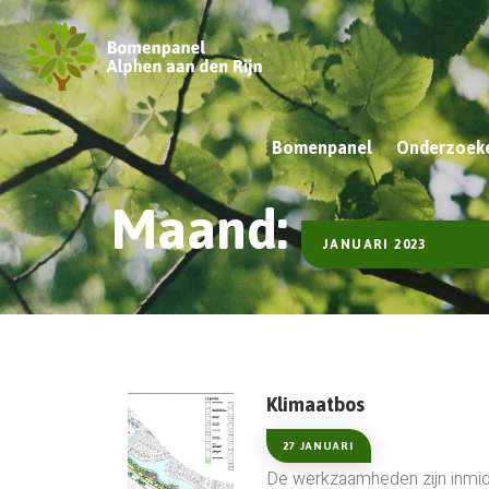
Bomenpanel
Onderzoeke
Maand:
JANUARI 2023
Klimaatbos
27 JANUARI
De werkzaamheden zijn inmidd