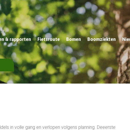
n & rapporten
Fietsroute
Bomen
Boomziekten
Nie
els in volle gang en verlopen volgens planning. Deeerste