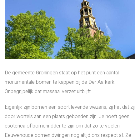
De gemeente Groningen staat op het punt een aantal
monumentale bomen te kappen bij de Der Aa-kerk.
Onbegrijpelijk dat massaal verzet uitblijft.
Eigenlijk zijn bomen een soort levende wezens, zij het dat zij
door wortels aan een plaats gebonden zijn. Je hoeft geen
esoterica of bomenridder te zijn om dat zo te voelen.
Eeuwenoude bomen dwingen nog altijd ons respect af. Ze