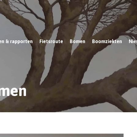
n & rapporten
Fietsroute
Bomen
Boomziekten
Nie
omen