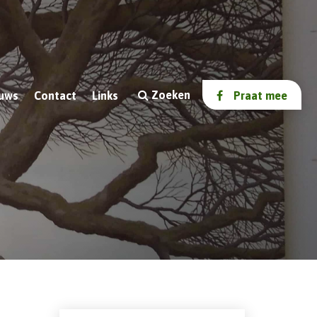
Zoeken
uws
Contact
Links
Praat mee