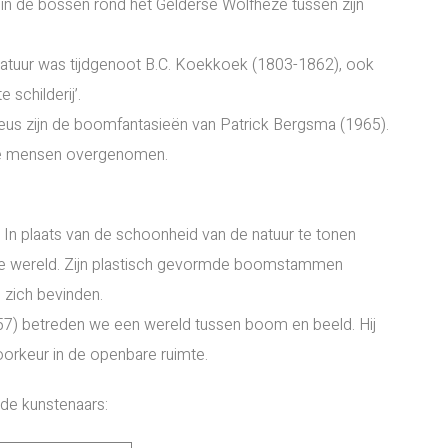
in de bossen rond het Gelderse Wolfheze tussen zijn
tuur was tijdgenoot B.C. Koekkoek (1803-1862), ook
e schilderij’.
eus zijn de boomfantasieën van Patrick Bergsma (1965).
 de mensen overgenomen.
p. In plaats van de schoonheid van de natuur te tonen
tieve wereld. Zijn plastisch gevormde boomstammen
j zich bevinden.
57) betreden we een wereld tussen boom en beeld. Hij
voorkeur in de openbare ruimte.
nde kunstenaars: