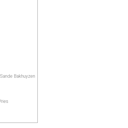
e Sande Bakhuyzen
s
ries