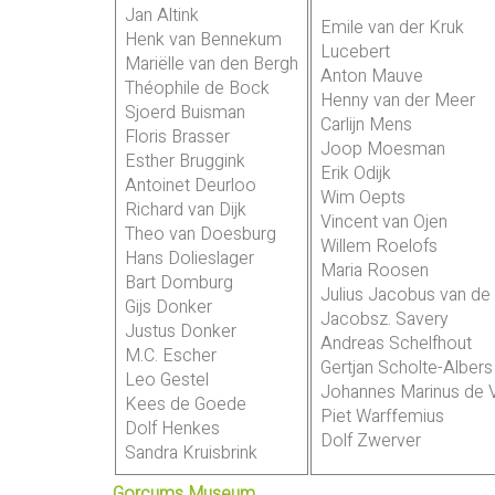
Jan Altink
Emile van der Kruk
Henk van Bennekum
Lucebert
Mariëlle van den Bergh
Anton Mauve
Théophile de Bock
Henny van der Meer
Sjoerd Buisman
Carlijn Mens
Floris Brasser
Joop Moesman
Esther Bruggink
Erik Odijk
Antoinet Deurloo
Wim Oepts
Richard van Dijk
Vincent van Ojen
Theo van Doesburg
Willem Roelofs
Hans Dolieslager
Maria Roosen
Bart Domburg
Julius Jacobus van d
Gijs Donker
Jacobsz. Savery
Justus Donker
Andreas Schelfhout
M.C. Escher
Gertjan Scholte-Alber
Leo Gestel
Johannes Marinus de V
Kees de Goede
Piet Warffemius
Dolf Henkes
Dolf Zwerver
Sandra Kruisbrink
Gorcums Museum