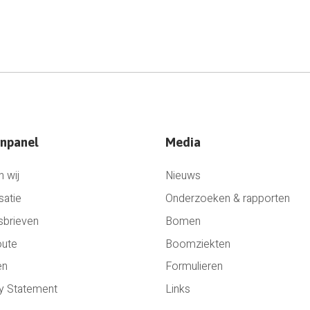
npanel
Media
n wij
Nieuws
satie
Onderzoeken & rapporten
sbrieven
Bomen
oute
Boomziekten
en
Formulieren
y Statement
Links