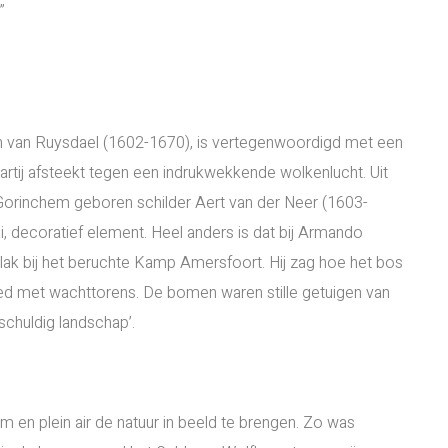
”
 van Ruysdael (1602-1670), is vertegenwoordigd met een
rtij afsteekt tegen een indrukwekkende wolkenlucht. Uit
 Gorinchem geboren schilder Aert van der Neer (1603-
, decoratief element. Heel anders is dat bij Armando
vlak bij het beruchte Kamp Amersfoort. Hij zag hoe het bos
bied met wachttorens. De bomen waren stille getuigen van
schuldig landschap’.
m en plein air de natuur in beeld te brengen. Zo was