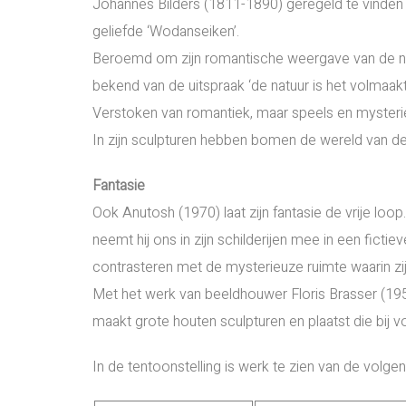
Johannes Bilders (1811-1890) geregeld te vinden 
geliefde ‘Wodanseiken’.
Beroemd om zijn romantische weergave van de na
bekend van de uitspraak ‘de natuur is het volmaakt
Verstoken van romantiek, maar speels en mysteri
In zijn sculpturen hebben bomen de wereld van
Fantasie
Ook Anutosh (1970) laat zijn fantasie de vrije loo
neemt hij ons in zijn schilderijen mee in een fic
contrasteren met de mysterieuze ruimte waarin zi
Met het werk van beeldhouwer Floris Brasser (19
maakt grote houten sculpturen en plaatst die bij 
In de tentoonstelling is werk te zien van de volge