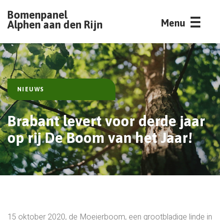
Bomenpanel
Menu
Alphen aan den Rijn
NIEUWS
Brabant levert voor derde jaar
op rij De Boom van het Jaar!
15 oktober 2020, de Moeierboom, een grootbladige linde in