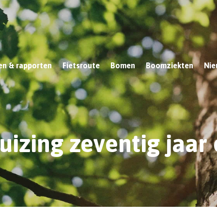
n & rapporten
Fietsroute
Bomen
Boomziekten
Nie
uizing zeventig jaar