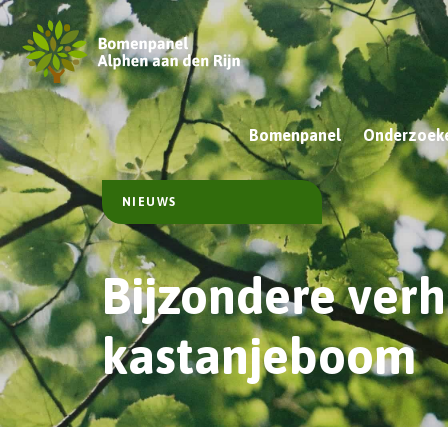
Bomenpanel
Onderzoeke
NIEUWS
Bijzondere verh
kastanjeboom