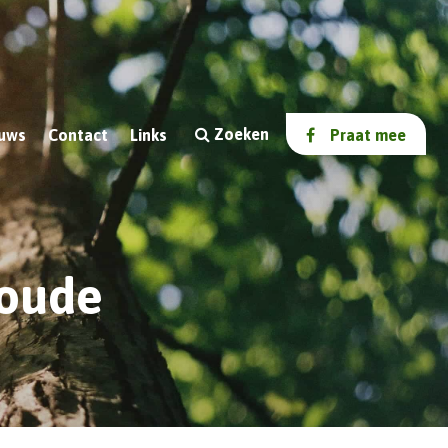
Zoeken
uws
Contact
Links
Praat mee
 oude