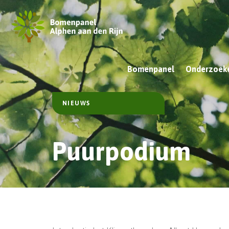
Bomenpanel
Onderzoeke
NIEUWS
Puurpodium