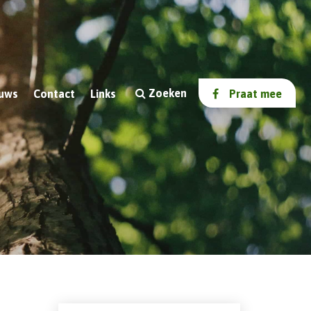
Zoeken
uws
Contact
Links
Praat mee