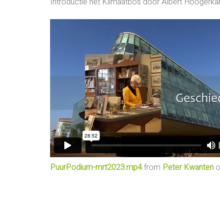
Introductie het Klimaatbos door Albert Hoogerk
PuurPodium-mrt2023.mp4
from
Peter Kwanten
o