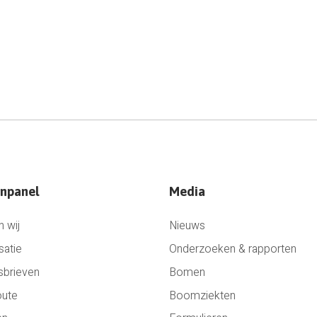
npanel
Media
n wij
Nieuws
satie
Onderzoeken & rapporten
sbrieven
Bomen
oute
Boomziekten