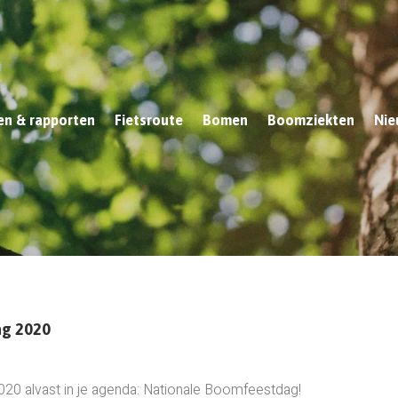
n & rapporten
Fietsroute
Bomen
Boomziekten
Nie
g 2020
20 alvast in je agenda: Nationale Boomfeestdag!