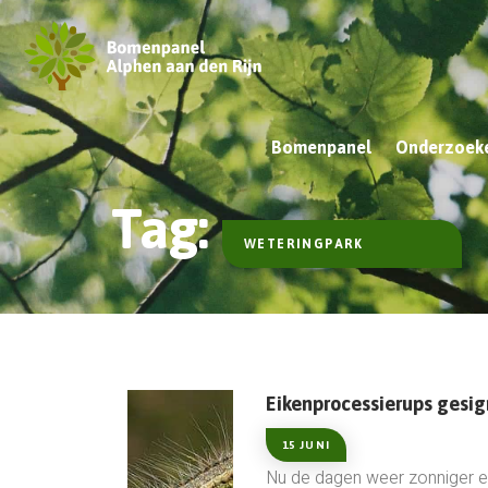
Bomenpanel
Onderzoeke
Tag:
WETERINGPARK
Eikenprocessierups gesig
15 JUNI
Nu de dagen weer zonniger e