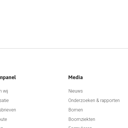
npanel
Media
n wij
Nieuws
satie
Onderzoeken & rapporten
sbrieven
Bomen
oute
Boomziekten