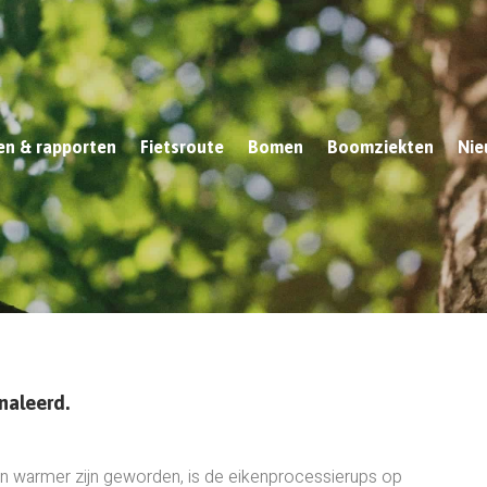
n & rapporten
Fietsroute
Bomen
Boomziekten
Nie
naleerd.
n warmer zijn geworden, is de eikenprocessierups op